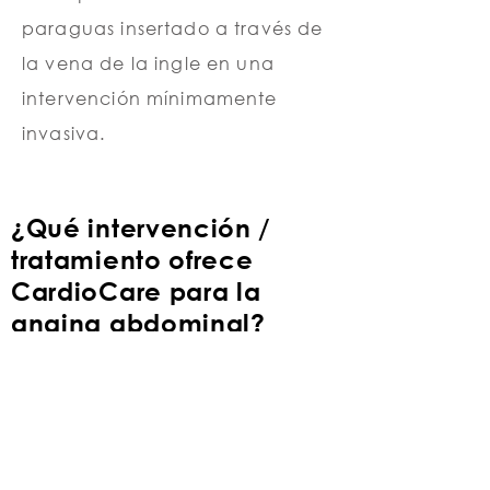
paraguas insertado a través de
la vena de la ingle en una
intervención mínimamente
invasiva.
¿Qué intervención /
tratamiento ofrece
CardioCare para la
angina abdominal?
CardioCare tiene la experiencia y
está equipado para ofrecer todos
los procedimientos diagnósticos y
terapéuticos mínimamente invasivos