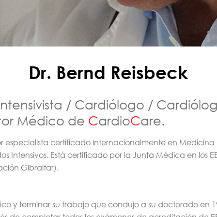
Dr. Bernd Reisbeck
 Intensivista / Cardiólogo / Cardiólo
tor Médico de
C
ardio
C
are.
or especialista certificado internacionalmente en Medicina 
 Intensivos. Está certificado por la Junta Médica en los EE
ación Gibraltar).
ico y terminar su trabajo que condujo a su doctorado en 199
és de completar todos los exámenes de acreditación de EE. U