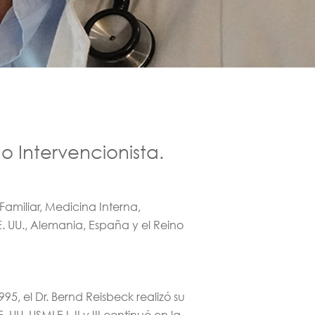
go Intervencionista.
Familiar, Medicina Interna,
. UU., Alemania, España y el Reino
5, el Dr. Bernd Reisbeck realizó su
U. USMLE I, II y III continuó en la