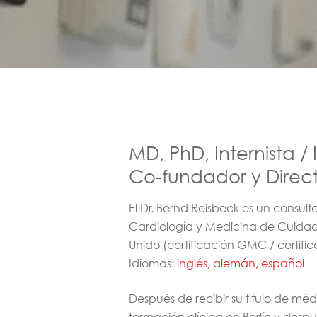
MD, PhD, Internista /
Co-fundador y Direc
El Dr. Bernd Reisbeck es un consult
Cardiología y Medicina de Cuidados
Unido (certificación GMC / certific
Idiomas:
inglés, alemán, español
Después de recibir su título de méd
formación clínica en Berlín y despu