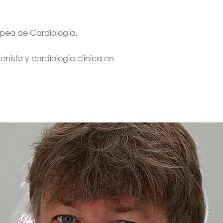
opea de Cardiología.
nista y cardiología clínica en