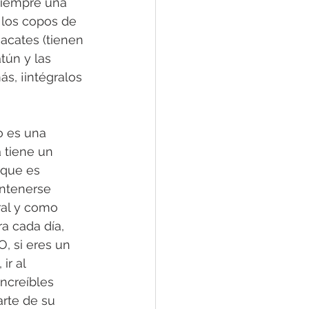
siempre una 
 los copos de 
uacates (tienen 
tún y las 
ás, ¡intégralos 
o es una 
 tiene un 
 que es 
ntenerse 
ral y como 
a cada día, 
, si eres un 
ir al 
increíbles 
rte de su 