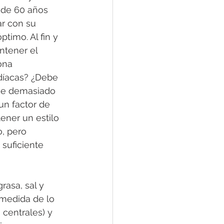
 de 60 años 
r con su 
imo. Al fin y 
ntener el 
ona 
díacas? ¿Debe 
rse demasiado 
un factor de 
ner un estilo 
, pero 
suficiente 
rasa, sal y 
medida de lo 
centrales) y 