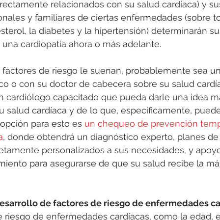
rectamente relacionados con su salud cardíaca) y su
ales y familiares de ciertas enfermedades (sobre to
esterol, la diabetes y la hipertensión) determinarán su
 una cardiopatía ahora o más adelante. 
s factores de riesgo le suenan, probablemente sea u
o o con su doctor de cabecera sobre su salud cardía
n cardiólogo capacitado que pueda darle una idea m
su salud cardíaca y de lo que, específicamente, puede
opción para esto es 
un chequeo de prevención temp
a
, donde obtendrá un diagnóstico experto, planes de
etamente personalizados a sus necesidades, y apoyo
miento para asegurarse de que su salud recibe la má
esarrollo de factores de riesgo de enfermedades c
 riesgo de enfermedades cardíacas, como la edad, el