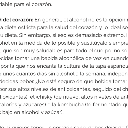
udable para el corazón.
d del corazón:
 En general, el alcohol no es la opción
dieta estricta para la salud del corazón y lo ideal ser
su dieta. Sin embargo, si eso es demasiado extremo, in
hol en la medida de lo posible y sustitúyalo siempr
, que son muy saludables para todo el cuerpo, no sól
cidas tomar una bebida alcohólica de vez en cuando
 por la que nos encanta la cultura de la tapa española
o unos cuantos días sin alcohol a la semana, indepe
decidas beber. ¿No está seguro de qué bebida tomar? 
por sus altos niveles de antioxidantes, seguido del 
ioxidantes), el whisky (de nuevo, altos niveles de anti
 calorías y azúcares) o la kombucha (té fermentado q
 bajo en alcohol y azúcar). 
 Sí, si quieres tener un corazón sano, debes dejar de f