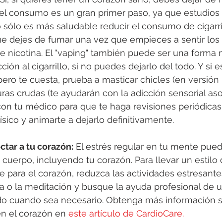
el consumo es un gran primer paso, ya que estudios 
ólo es más saludable reducir el consumo de cigarril
e dejes de fumar una vez que empieces a sentir los 
de nicotina. El "vaping" también puede ser una forma
ción al cigarrillo, si no puedes dejarlo del todo. Y si e
pero te cuesta, prueba a masticar chicles (en versión
uras crudas (te ayudarán con la adicción sensorial aso
a con tu médico para que te haga revisiones periódica
ísico y animarte a dejarlo definitivamente.
ctar a tu corazón:
 El estrés regular en tu mente pue
 cuerpo, incluyendo tu corazón. Para llevar un estilo 
 para el corazón, reduzca las actividades estresantes
a o la meditación y busque la ayuda profesional de 
do cuando sea necesario. Obtenga más información s
en el corazón en 
este artículo de CardioCare.