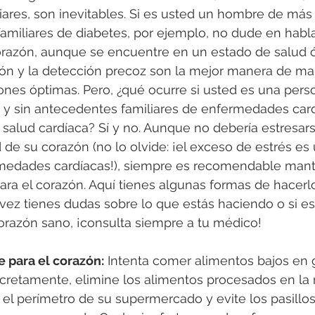
ares, son inevitables. Si es usted un hombre de más
amiliares de diabetes, por ejemplo, no dude en habla
razón, aunque se encuentre en un estado de salud ópt
ión y la detección precoz son la mejor manera de ma
nes óptimas. Pero, ¿qué ocurre si usted es una pers
y sin antecedentes familiares de enfermedades car
 salud cardíaca? Sí y no. Aunque no debería estresa
d de su corazón (no lo olvide: ¡el exceso de estrés es 
rmedades cardíacas!), siempre es recomendable mante
ara el corazón. Aquí tienes algunas formas de hacerlo
 vez tienes dudas sobre lo que estás haciendo o si es 
orazón sano, ¡consulta siempre a tu médico! 
 para el corazón:
 Intenta comer alimentos bajos en g
ncretamente, elimine los alimentos procesados en la 
el perímetro de su supermercado y evite los pasillos 