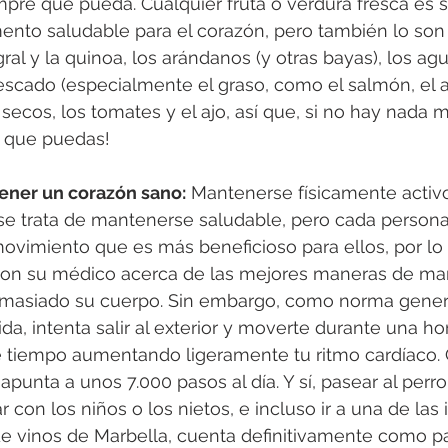
pre que pueda. Cualquier fruta o verdura fresca es 
ento saludable para el corazón, pero también lo son
gral y la quinoa, los arándanos (y otras bayas), los ag
pescado (especialmente el graso, como el salmón, el a
s secos, los tomates y el ajo, así que, si no hay nada m
e que puedas!
tener un corazón sano:
 Mantenerse físicamente activ
e trata de mantenerse saludable, pero cada persona
movimiento que es más beneficioso para ellos, por lo
con su médico acerca de las mejores maneras de ma
 demasiado su cuerpo. Sin embargo, como norma gene
a, intenta salir al exterior y moverte durante una hor
 tiempo aumentando ligeramente tu ritmo cardíaco. O
punta a unos 7.000 pasos al día. Y sí, pasear al perro, 
con los niños o los nietos, e incluso ir a una de las 
de vinos de Marbella, cuenta definitivamente como pa