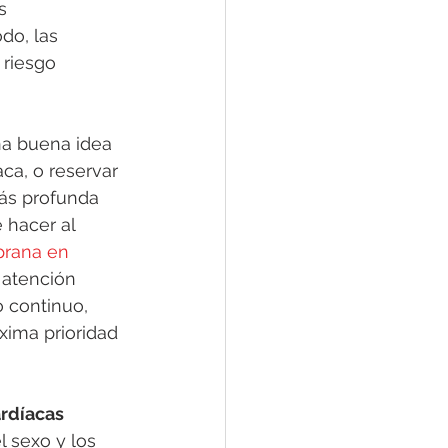
s 
do, las 
 riesgo 
na buena idea 
ca, o reservar 
ás profunda 
 hacer al 
rana en 
 atención 
 continuo, 
xima prioridad 
ardíacas
 sexo y los 