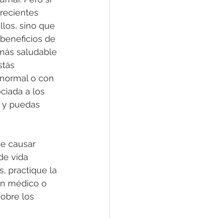
recientes 
los, sino que 
beneficios de 
 más saludable 
stás 
 normal o con 
ciada a los 
s y puedas 
de causar 
de vida 
, practique la 
un médico o 
obre los 