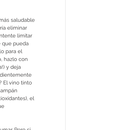
 más saludable 
ía eliminar 
tente limitar 
e que pueda 
o para el 
, hazlo con 
!) y deja 
ndientemente 
El vino tinto 
champán 
oxidantes), el 
ue 
umar. Pero si 