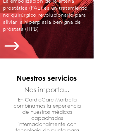
La embolización de la arteria
prostática (PAE) es un tratamiento
no quirúrgico revolucionario para
aliviar la hiperplasia benigna de
próstata (HPB)
Nuestros servicios
Nos importa...
En CardioCare Marbella
combinamos la experiencia
de nuestros médicos
capacitados
internacionalmente con
tecnología de punta para