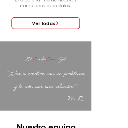
consultores especiales.
Ver todas
El
C
ardio
C
are
Gol
"¡Ven a nosotros con un problema
y te irás con una solución!"
M.R.
Nuestro equipo